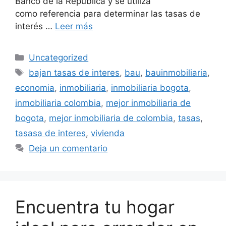
Banco de la República y se utiliza
como referencia para determinar las tasas de
interés …
Leer más
Categorías
Uncategorized
Etiquetas
bajan tasas de interes
,
bau
,
bauinmobiliaria
,
economia
,
inmobiliaria
,
inmobiliaria bogota
,
inmobiliaria colombia
,
mejor inmobiliaria de
bogota
,
mejor inmobiliaria de colombia
,
tasas
,
tasasa de interes
,
vivienda
Deja un comentario
Encuentra tu hogar