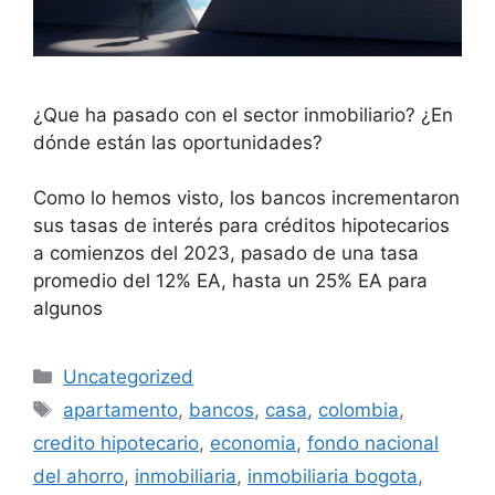
¿Que ha pasado con el sector inmobiliario? ¿En
dónde están las oportunidades?
Como lo hemos visto, los bancos incrementaron
sus tasas de interés para créditos hipotecarios
a comienzos del 2023, pasado de una tasa
promedio del 12% EA, hasta un 25% EA para
algunos
Categorías
Uncategorized
Etiquetas
apartamento
,
bancos
,
casa
,
colombia
,
credito hipotecario
,
economia
,
fondo nacional
del ahorro
,
inmobiliaria
,
inmobiliaria bogota
,