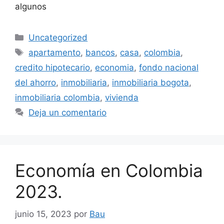
algunos
Categorías
Uncategorized
Etiquetas
apartamento
,
bancos
,
casa
,
colombia
,
credito hipotecario
,
economia
,
fondo nacional
del ahorro
,
inmobiliaria
,
inmobiliaria bogota
,
inmobiliaria colombia
,
vivienda
Deja un comentario
Economía en Colombia
2023.
junio 15, 2023
por
Bau