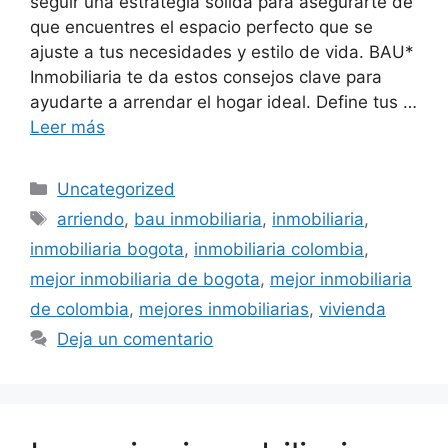
seguir una estrategia sólida para asegurarte de
que encuentres el espacio perfecto que se
ajuste a tus necesidades y estilo de vida. BAU*
Inmobiliaria te da estos consejos clave para
ayudarte a arrendar el hogar ideal. Define tus …
Leer más
Categorías
Uncategorized
Etiquetas
arriendo
,
bau inmobiliaria
,
inmobiliaria
,
inmobiliaria bogota
,
inmobiliaria colombia
,
mejor inmobiliaria de bogota
,
mejor inmobiliaria
de colombia
,
mejores inmobiliarias
,
vivienda
Deja un comentario