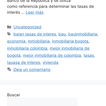
Banco de la República y se utiliza
como referencia para determinar las tasas de
interés …
Leer más
Categorías
Uncategorized
Etiquetas
bajan tasas de interes
,
bau
,
bauinmobiliaria
,
economia
,
inmobiliaria
,
inmobiliaria bogota
,
inmobiliaria colombia
,
mejor inmobiliaria de
bogota
,
mejor inmobiliaria de colombia
,
tasas
,
tasasa de interes
,
vivienda
Deja un comentario
Buscar